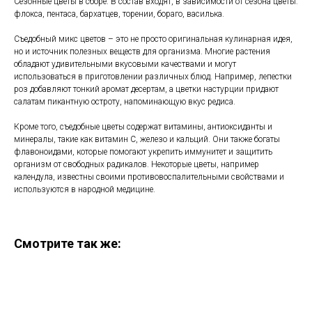
Сезонные цветы в сборе. В состав входят, в зависимости от сезона цветы:
флокса, пентаса, бархатцев, торении, бораго, василька.
Съедобный микс цветов – это не просто оригинальная кулинарная идея,
но и источник полезных веществ для организма. Многие растения
обладают удивительными вкусовыми качествами и могут
использоваться в приготовлении различных блюд. Например, лепестки
роз добавляют тонкий аромат десертам, а цветки настурции придают
салатам пикантную остроту, напоминающую вкус редиса.
Кроме того, съедобные цветы содержат витамины, антиоксиданты и
минералы, такие как витамин C, железо и кальций. Они также богаты
флавоноидами, которые помогают укрепить иммунитет и защитить
организм от свободных радикалов. Некоторые цветы, например
календула, известны своими противовоспалительными свойствами и
используются в народной медицине.
Смотрите так же: