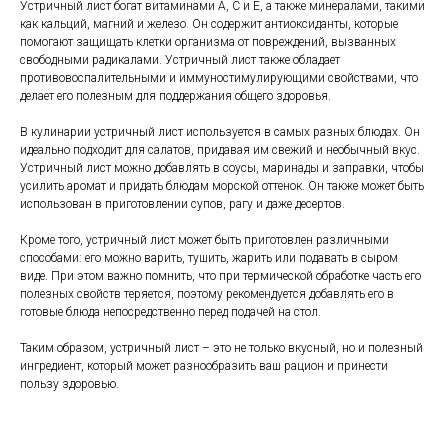
Устричный лист богат витаминами A, C и E, а также минералами, такими
как кальций, магний и железо. Он содержит антиоксиданты, которые
помогают защищать клетки организма от повреждений, вызванных
свободными радикалами. Устричный лист также обладает
противовоспалительными и иммуностимулирующими свойствами, что
делает его полезным для поддержания общего здоровья.
В кулинарии устричный лист используется в самых разных блюдах. Он
идеально подходит для салатов, придавая им свежий и необычный вкус.
Устричный лист можно добавлять в соусы, маринады и заправки, чтобы
усилить аромат и придать блюдам морской оттенок. Он также может быть
использован в приготовлении супов, рагу и даже десертов.
Кроме того, устричный лист может быть приготовлен различными
способами: его можно варить, тушить, жарить или подавать в сыром
виде. При этом важно помнить, что при термической обработке часть его
полезных свойств теряется, поэтому рекомендуется добавлять его в
готовые блюда непосредственно перед подачей на стол.
Таким образом, устричный лист – это не только вкусный, но и полезный
ингредиент, который может разнообразить ваш рацион и принести
пользу здоровью.