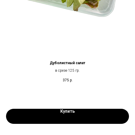
Дуболистный салат
в срезе 125 гр.
375
р.
Купить