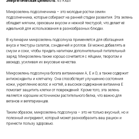
Энергетическая ценность:
45 Ккал
Микрозелень подсолнечника – это молодые ростки семян
подсолнечника, которые собирают на ранней стадии развития. Эта зелень
обладает мягким, ореховым вкусом и нежной текстурой, что делает её
идеальной для использования в разнообразных блюдах.
В кулинарии микрозелень подсолнуха применяется для обогащения
вкуса и текстуры салатов, сэндвичей и роллов. Её можно добавлять в
смузи и соки, чтобы придать напиткам дополнительный питательный
заряд. Микрозелень также хорошо сочетается с яйцами, творогом и
авокадо, усиливая их вкусовые качества.
Микрозелень подсолнуха богата витаминами A, E и D, а также содержит
антиоксиданты и клетчатку. Она способствует улучшению состояния
кожи, укреплению волос и ногтей, а высокое содержание витамина Е
помогает защитить клетки от повреждений. Кроме того, эта зелень
является хорошим источником растительного белка, что важно для
веганов и вегетарианцев.
Таким образом, микрозелень подсолнуха – это не только вкусный, но и
полезный ингредиент, который может разнообразить ваш рацион и
принести пользу здоровью.